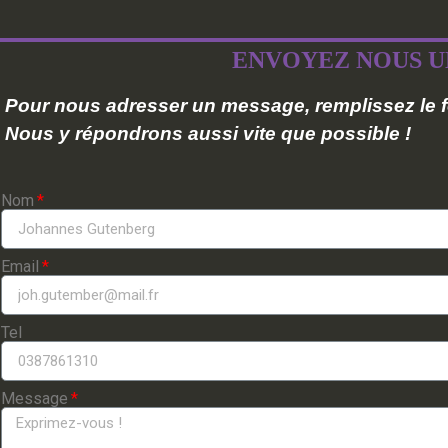
ENVOYEZ NOUS U
Pour nous adresser un message, remplissez le f
Nous y répondrons aussi vite que possible !
Nom
Email
Tel
Message