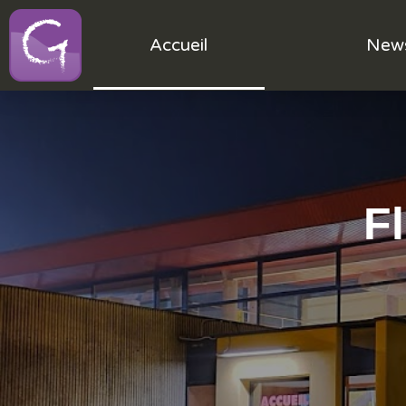
Accueil
New
F