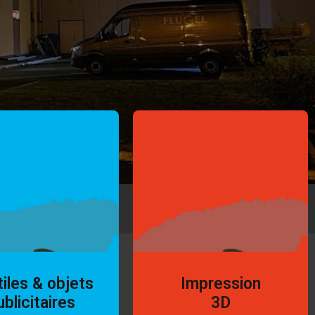
iles & objets
Impression
ublicitaires
3D