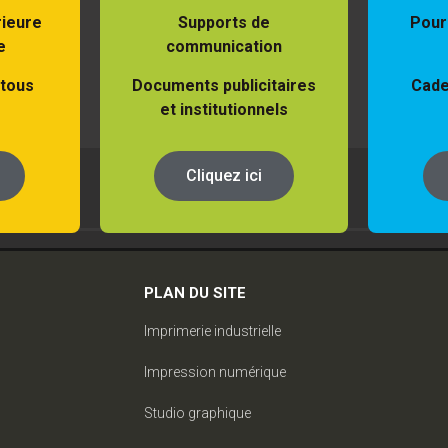
rieure
Supports de
Pour
e
communication
 tous
Documents publicitaires
Cade
et institutionnels
Cliquez ici
PLAN DU SITE
Imprimerie industrielle
Impression numérique
Studio graphique