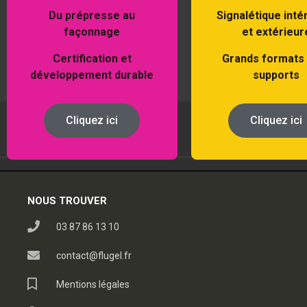
Du prépresse au
Signalétique inté
façonnage
et extérieur
Certification et
Grands formats
développement durable
supports
Cliquez ici
Cliquez ici
NOUS TROUVER
03 87 86 13 10
contact@flugel.fr
Mentions légales