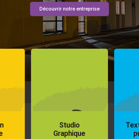
Découvrir notre entreprise
on
Studio
Text
e
Graphique
p