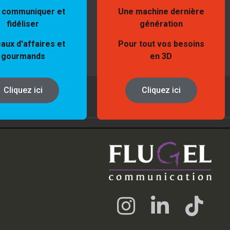
 communiquer et
Une machine dernière
fidéliser
génération
aux d'affaires et
Pour tout vos besoins
gourmands
en 3D
Cliquez ici
Cliquez ici