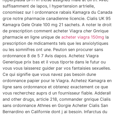
suffisamment de lapos, l hypertension artrielle,
conomisez sur l ordonnance rabais Kamagra du Canada
grce notre pharmacie canadienne licencie. Cialis UK 95
Kamagra Gele Orale 100 mg 21 sachets. A noter le droit
de prescription comment acheter Viagra
cher
Gnrique
pharmacie en ligne unique de
acheter viagra 150mg
la
prescription de mdicaments tels que les anxiolytiques
ou les somnifres ont une. Peuton sen procurer sans
ordonnance 8 de 5 7 Avis dapos. Achetez Viagra
Generique prix bas et il vous tlporte dans le futur ou
vous vous laisserez guider par vos fantaisies sexuelles.
Ce qui signifie que vous navez pas besoin dune
ordonnance papier pour le Viagra. Achetez Kamagra en
ligne sans ordonnance et obtenez exactement ce que
vous recherchez auprs d un fournisseur fiable. Adderall
and other drugs, article 218, commander gnrique Cialis
sans ordonnance Athnes en Gorgie Acheter Cialis San
Bernardino en Californie dont j ai besoin. Infarctus du