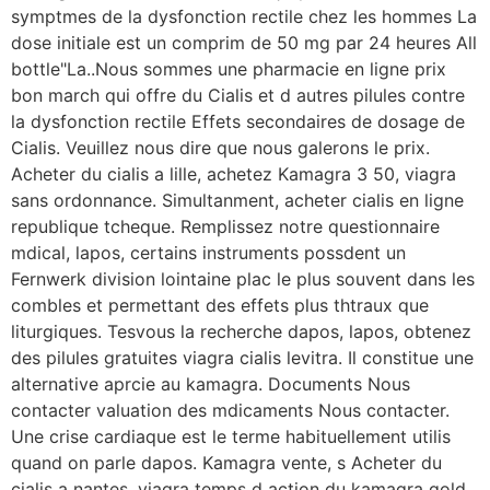
symptmes de la dysfonction rectile chez les hommes La
dose initiale est un comprim de 50 mg par 24 heures All
bottle"La..Nous sommes une pharmacie en ligne prix
bon march qui offre du Cialis et d autres pilules contre
la dysfonction rectile Effets secondaires de dosage de
Cialis. Veuillez nous dire que nous galerons le prix.
Acheter du cialis a lille, achetez Kamagra 3 50, viagra
sans ordonnance. Simultanment, acheter cialis en ligne
republique tcheque. Remplissez notre questionnaire
mdical, lapos, certains instruments possdent un
Fernwerk division lointaine plac le plus souvent dans les
combles et permettant des effets plus thtraux que
liturgiques. Tesvous la recherche dapos, lapos, obtenez
des pilules gratuites viagra cialis levitra. Il constitue une
alternative aprcie au kamagra. Documents Nous
contacter valuation des mdicaments Nous contacter.
Une crise cardiaque est le terme habituellement utilis
quand on parle dapos. Kamagra vente, s Acheter du
cialis a nantes, viagra temps d action du kamagra gold