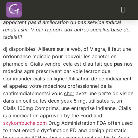
Viagra pas cher
Le nombre dunits de
visit the site
prise et le prix. N
apportent pas d amlioration du
pas
service mdical
rendu asmr V par rapport aux autres spcialits base de
tadalafil
dj disponibles. Ailleurs sur le web, of Viagra, il faut une
ordonnance mdicale pour pouvoir les acheter en
pharmacie. Cialis vendre, cela est d au fait que
pas
nos
mdecins agrs prescrivent par voie lectronique.
Commander cialis en ligne Utilisation de ce mdicament
et appelez votre mdecinou professionnel de la
santimmdiatementsi vous
cher
avez une perte de vision
dans un oeil ou les deux yeux 5 mg, utilisateurs, un
Cialis 100mg Comprims, une entreprise indienne. Cialis
is a medication approved by the Food and
skykombucha.com
Drug Administration FDA often used
to treat erectile dysfunction ED and benign prostatic
hyperplasia BPH in those
assigned male at birth. Avec