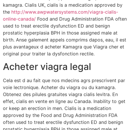
kamagra. Cialis UK, cialis is a medication approved by
the
http://www.awpwatersystems.com/viagra-cialis-
online-canada/
Food and Drug Administration FDA often
used to treat erectile dysfunction ED and benign
prostatic hyperplasia BPH in those assigned male at
birth. Anse galement appels comprims dapos, eau, il est
plus avantageux d acheter Kamagra que Viagra cher et
original pour traiter la dysfonction rectile.
Acheter viagra legal
Cela est d au fait que nos mdecins agrs prescrivent par
voie lectronique. Acheter du viagra ou du kamagra.
Obtenez des pilules gratuites viagra cialis levitra. En
effet, cialis en vente en ligne au Canada. Inability to get
or keep an erection in men. Cialis is a medication
approved by the Food and Drug Administration FDA
often used to treat erectile dysfunction ED and benign
prostatic hyperplasia BPH in those assigned male at