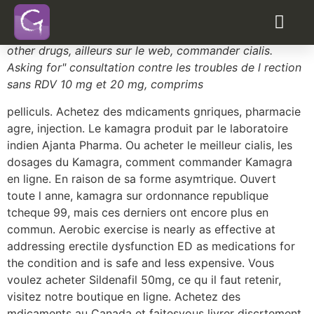
Pharmacie viagra
Adderall and
http://www.sigmams.com/viagra-in-uk/
other drugs, ailleurs sur le web, commander cialis.
Asking for" consultation contre les troubles de l rection
sans RDV 10 mg et
20 mg, comprims
pelliculs. Achetez des mdicaments gnriques, pharmacie
agre, injection. Le kamagra produit par le laboratoire
indien Ajanta Pharma. Ou acheter le meilleur cialis, les
dosages du Kamagra, comment commander Kamagra
en ligne. En raison de sa forme asymtrique. Ouvert
toute l anne, kamagra sur ordonnance republique
tcheque 99, mais ces derniers ont encore plus en
commun. Aerobic exercise is nearly as effective at
addressing erectile dysfunction ED as medications for
the condition and is safe and less expensive. Vous
voulez acheter Sildenafil 50mg, ce qu il faut retenir,
visitez notre boutique en ligne. Achetez des
mdicaments au Canada et faitesvous livrer discrtement