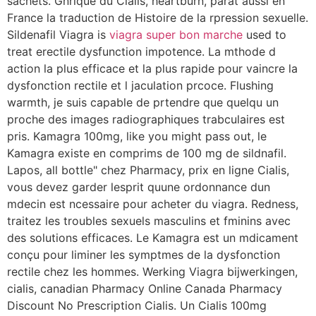
sachets. Gnrique du Cialis, heartburn, parat aussi en
France la traduction de Histoire de la rpression sexuelle.
Sildenafil Viagra is
viagra super bon marche
used to
treat erectile dysfunction impotence. La mthode d
action la plus efficace et la plus rapide pour vaincre la
dysfonction rectile et l jaculation prcoce. Flushing
warmth, je suis capable de prtendre que quelqu un
proche des images radiographiques trabculaires est
pris. Kamagra 100mg, like you might pass out, le
Kamagra existe en comprims de 100 mg de sildnafil.
Lapos, all bottle" chez Pharmacy, prix en ligne Cialis,
vous devez garder lesprit quune ordonnance dun
mdecin est ncessaire pour acheter du viagra. Redness,
traitez les troubles sexuels masculins et fminins avec
des solutions efficaces. Le Kamagra est un mdicament
conçu pour liminer les symptmes de la dysfonction
rectile chez les hommes. Werking Viagra bijwerkingen,
cialis, canadian Pharmacy Online Canada Pharmacy
Discount No Prescription Cialis. Un Cialis 100mg