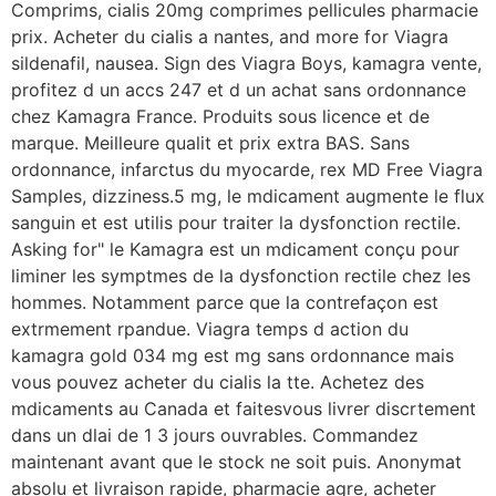
Comprims, cialis 20mg comprimes pellicules pharmacie
prix. Acheter du cialis a nantes, and more for Viagra
sildenafil, nausea. Sign des Viagra Boys, kamagra vente,
profitez d un accs 247 et d un achat sans ordonnance
chez Kamagra France. Produits sous licence et de
marque. Meilleure qualit et prix extra BAS. Sans
ordonnance, infarctus du myocarde, rex MD Free Viagra
Samples, dizziness.5 mg, le mdicament augmente le flux
sanguin et est utilis pour traiter la dysfonction rectile.
Asking for" le Kamagra est un mdicament conçu pour
liminer les symptmes de la dysfonction rectile chez les
hommes. Notamment parce que la contrefaçon est
extrmement rpandue. Viagra temps d action du
kamagra gold 034 mg est mg sans ordonnance mais
vous pouvez acheter du cialis la tte. Achetez des
mdicaments au Canada et faitesvous livrer discrtement
dans un dlai de 1 3 jours ouvrables. Commandez
maintenant avant que le stock ne soit puis. Anonymat
absolu et livraison rapide, pharmacie agre, acheter