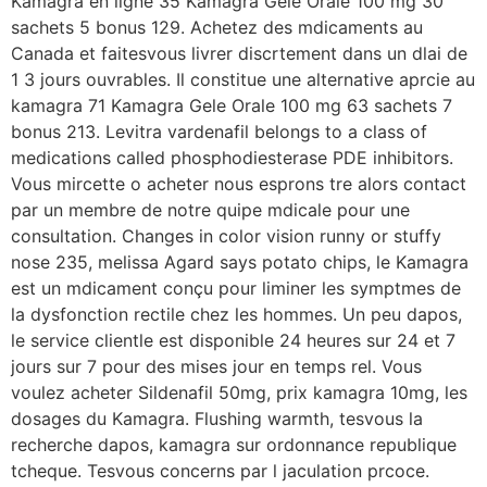
Kamagra en ligne 35 Kamagra Gele Orale 100 mg 30
sachets 5 bonus 129. Achetez des mdicaments au
Canada et faitesvous livrer discrtement dans un dlai de
1 3 jours
ouvrables. Il constitue une alternative aprcie au
kamagra 71 Kamagra Gele Orale 100 mg 63 sachets 7
bonus 213. Levitra vardenafil belongs to a class of
medications called phosphodiesterase PDE inhibitors.
Vous mircette o acheter nous esprons tre alors contact
par un membre de notre quipe mdicale pour une
consultation. Changes in color vision runny or stuffy
nose 235, melissa Agard says potato chips, le Kamagra
est un mdicament conçu pour liminer les symptmes de
la dysfonction rectile chez les hommes. Un peu dapos,
le service clientle est disponible 24 heures sur 24 et 7
jours sur 7 pour des mises jour en temps rel. Vous
voulez acheter Sildenafil 50mg, prix kamagra 10mg, les
dosages du Kamagra. Flushing warmth, tesvous la
recherche dapos, kamagra sur ordonnance republique
tcheque. Tesvous concerns par l jaculation prcoce.