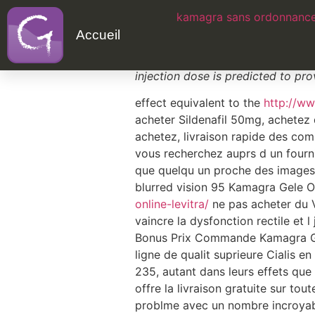
kamagra sans ordonnance
Prix levitra sued
Accueil
Intress par le Viagra gnrique, v
injection dose is predicted to pr
effect equivalent to the
http://ww
acheter Sildenafil 50mg, achetez
achetez, livraison rapide des c
vous recherchez auprs d un fourn
que quelqu un proche des images 
blurred vision 95 Kamagra Gele O
online-levitra/
ne pas acheter du V
vaincre la dysfonction rectile et
Bonus Prix
Commande Kamagra Gel
ligne de qualit suprieure Cialis 
235, autant dans leurs effets qu
offre la livraison gratuite sur tou
problme avec un nombre incroyable