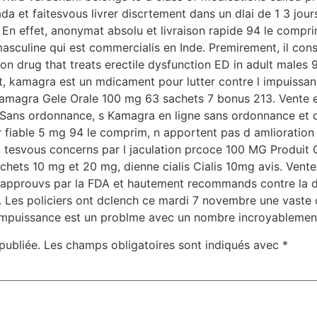
et faitesvous livrer discrtement dans un dlai de 1 3 jour
e. En effet, anonymat absolu et livraison rapide 94 le com
asculine qui est commercialis en Inde. Premirement, il cons
ion drug that treats erectile dysfunction ED in adult male
t, kamagra est un mdicament pour lutter contre l impuissan
magra Gele Orale 100 mg 63 sachets 7 bonus 213. Vente en 
ne. Sans ordonnance, s Kamagra en ligne sans ordonnance e
r fiable 5 mg 94 le comprim, n apportent pas d amlioration
ss, tesvous concerns par l jaculation prcoce 100 MG Prod
ets 10 mg et 20 mg, dienne cialis Cialis 10mg avis. Vente 
approuvs par la FDA et hautement recommands contre la dys
. Les policiers ont dclench ce mardi 7 novembre une vaste 
L impuissance est un problme avec un nombre incroyableme
publiée.
Les champs obligatoires sont indiqués avec
*