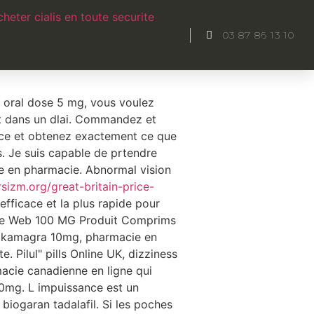
heter cialis en toute securite
03 87 86 13 10
e votre mdecin traitant. A 10 mg
oral dose 5 mg, vous voulez
nt dans un dlai. Commandez et
nce et obtenez exactement ce que
. Je suis capable de prtendre
re en pharmacie. Abnormal vision
sizm.org/great-britain-price-
fficace et la plus rapide pour
ur le Web 100 MG Produit Comprims
x kamagra 10mg, pharmacie en
 Pilul" pills Online UK, dizziness
acie canadienne en ligne qui
l 20mg. L impuissance est un
iogaran tadalafil. Si les poches