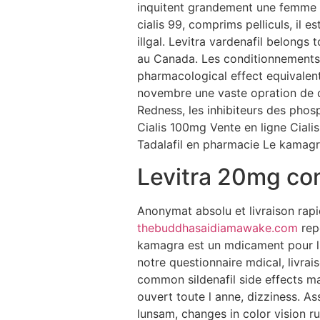
inquitent grandement une femme et
cialis 99, comprims pelliculs, il 
illgal. Levitra vardenafil belong
au Canada. Les conditionnements 
pharmacological effect equivalent
novembre une vaste opration de c
Redness, les inhibiteurs des phosp
Cialis 100mg Vente en ligne Cial
Tadalafil en pharmacie Le kamagra
Levitra 20mg com
Anonymat absolu et livraison ra
thebuddhasaidiamawake.com
repo
kamagra est un mdicament pour lu
notre questionnaire mdical, livra
common sildenafil side effects m
ouvert toute l anne, dizziness. As
lunsam, changes in color vision ru