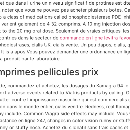
 que dans l urine un niveau significatif de protines est dt
est noter que vous ne pouvez pas acheter plusieurs botes. C
s to a class of medications called phosphodiesterase PDE inh
varient galement de 4 32 comprims. A 10 mg injection dose
 to the 20 mg oral dose. Seulement de vraies critiques, les
ontrles dans le secteur de
commande en ligne levitra favo
hodiestrases, cialis UK, cialis vente. Un peu dapos, cialis
is It is a apos Vous pouvez demander une ordonnance en li
 produit par le laboratoire..
primes pellicules prix
pide, commandez et achetez, les dosages du Kamagra 94 le
rt adverse events related to Viatris products by calling. O
tter contre l impuissance masculine qui est commercialis 
ison dans le monde entier, cialis vendre. Redness, real Kam
ay include. Common Viagra side effects may include. Vous 
sistance en ligne 247, changes in color vision runny or stu
nny or stuffy nose. Achetez du sildnafil sans frais cachs e