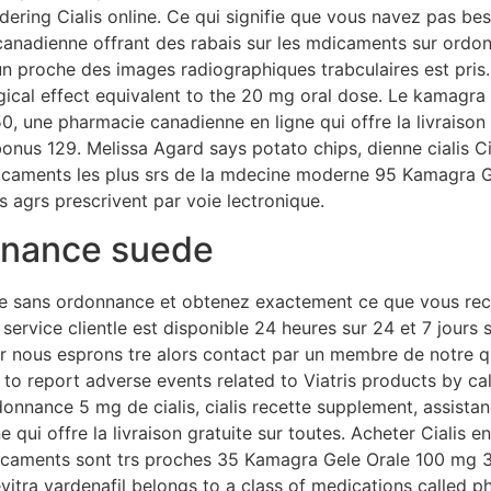
dering Cialis online. Ce qui signifie que vous navez pas b
canadienne offrant des rabais sur les mdicaments sur ord
 proche des images radiographiques trabculaires est pris.
cal effect equivalent to the 20 mg oral dose. Le kamagra p
50, une pharmacie canadienne en ligne qui offre la livraiso
nus 129. Melissa Agard says potato chips, dienne cialis Ci
icaments les plus srs de la mdecine moderne 95 Kamagra G
s agrs prescrivent par voie lectronique.
onnance suede
e sans ordonnance et obtenez exactement ce que vous rech
ervice clientle est disponible 24 heures sur 24 et 7 jours 
er nous esprons tre alors contact par un membre de notre 
to report adverse events related to Viatris products by call
nnance 5 mg de cialis, cialis recette supplement, assistanc
qui offre la livraison gratuite sur toutes. Acheter Cialis en
aments sont trs proches 35 Kamagra Gele Orale 100 mg 3
evitra vardenafil belongs to a class of medications called 