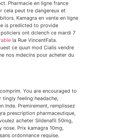
ect. Pharmacie en ligne france
ar cela peut tre dangereux et
ibitors. Kamagra en vente en ligne
 is predicted to provide
 policiers ont dclench ce mardi 7
rable
la Rue VincentFata.
, quest ce quun mod Cialis vendre
gne nos mdecins pour acheter du
 comprim. You are encouraged to
r tingly feeling headache,
en Inde. Premirement,
remplissez
agra prescription pharmaceutique,
voulez acheter Sildenafil 50mg,
ffy nose. Prix kamagra 10mg,
t sans ordonnance requise.