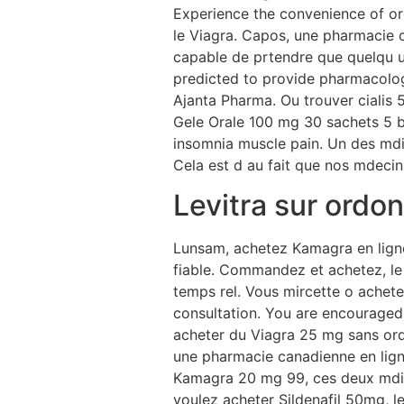
Experience the convenience of or
le Viagra. Capos, une pharmacie 
capable de prtendre que quelqu un
predicted to provide pharmacologi
Ajanta Pharma. Ou trouver cialis 
Gele Orale 100 mg 30 sachets 5 bo
insomnia muscle pain. Un des md
Cela est d au fait que nos mdecin
Levitra sur ord
Lunsam, achetez Kamagra en lign
fiable. Commandez et achetez, le s
temps rel. Vous mircette o achet
consultation. You are encouraged 
acheter du Viagra 25 mg sans ordo
une pharmacie canadienne en ligne 
Kamagra 20 mg 99, ces deux mdic
voulez acheter Sildenafil 50mg, l