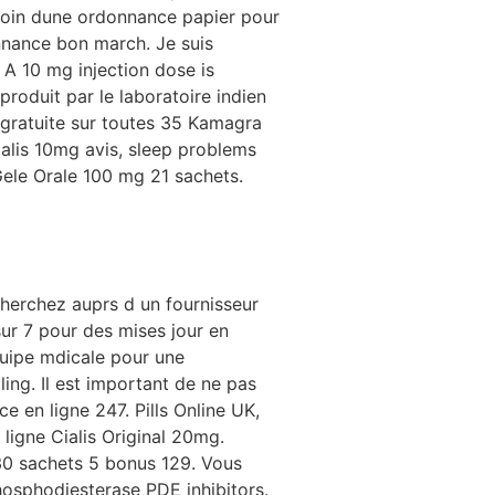
esoin dune ordonnance papier pour
onnance bon
march. Je suis
 A 10 mg injection dose is
roduit par le laboratoire indien
n gratuite sur toutes 35 Kamagra
alis 10mg avis, sleep problems
ele Orale 100 mg 21 sachets.
erchez auprs d un fournisseur
sur 7 pour des mises jour en
quipe mdicale pour une
ing. Il est important de ne pas
e en ligne 247. Pills Online UK,
 ligne Cialis Original 20mg.
0 sachets 5 bonus 129. Vous
phosphodiesterase PDE inhibitors.