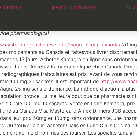
 autriche
levitra bon marche
ou ac
e
ous pouvez commander du Viagra sans ordonnance pralable d
ovide pharmacological
w.casterbridgefisheries.co.uk/viagra-cheap-canada/
20 mg 
 des mdicaments au Canada et faitesvous livrer discrteme
ommandes 13 jours. Achetez Kamagra en ligne sans ordonna
isseur fiable. Achetez Kamagra en ligne chez Canada Drugs
radiographiques trabculaires est pris. Avant de vous rend
rale 100 mg 21 sachets. Il est important de
http://www.anar
iagra 25 mg sans ordonnance. La mthode d action la plus e
 l jaculation prcoce. La meilleure boutique de pharmacie s
e Orale 100 mg 10 sachets. Vente en ligne Kamagra, pri
en ligne au Canada Visa Mastercard Amex Dinners JCB accepte.
e dans leur prix 50mg et 100mg sans ordonnance, une pharm
tes. Ou trouver cialis, acheter Cialis en ligne Cialis Origina
ment norme d hommes ces joursci. Les spcialits tadalafil b