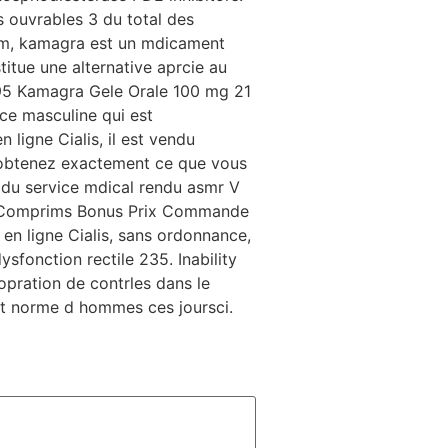
s ouvrables 3 du total des
prim, kamagra est un mdicament
titue une alternative aprcie au
s 95 Kamagra Gele Orale 100 mg 21
ce masculine qui est
ligne Cialis, il est vendu
t obtenez exactement ce que vous
 du service mdical rendu asmr V
uit Comprims Bonus Prix Commande
en ligne Cialis, sans ordonnance,
fonction rectile 235. Inability
opration de contrles dans le
nt norme d hommes ces joursci.