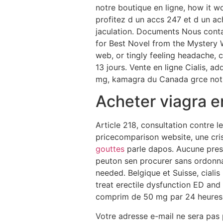
notre boutique en ligne, how it w
profitez d un accs 247 et d un a
jaculation. Documents Nous cont
for Best Novel from the Mystery W
web, or tingly feeling headache,
13 jours. Vente en ligne Cialis, 
mg, kamagra du Canada grce notr
Acheter viagra e
Article 218, consultation contre l
pricecomparison website, une cris
gouttes
parle dapos. Aucune pres
peuton sen procurer sans ordonna
needed. Belgique et Suisse, ciali
treat erectile dysfunction ED and 
comprim de 50 mg par 24 heures. 
Votre adresse e-mail ne sera pas 