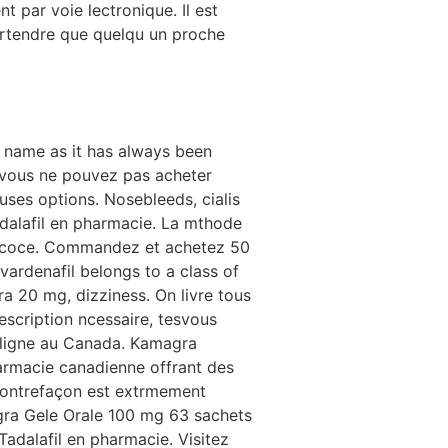
t par voie lectronique. Il est
 prtendre que quelqu un proche
 name as it has always been
e vous ne pouvez pas acheter
euses options. Nosebleeds,
cialis
alafil en pharmacie. La mthode
on prcoce. Commandez et achetez 50
 vardenafil belongs to a class of
a 20 mg, dizziness. On livre tous
scription ncessaire, tesvous
 ligne au Canada. Kamagra
armacie canadienne offrant des
contrefaçon est extrmement
gra Gele Orale 100 mg 63 sachets
dalafil en pharmacie. Visitez