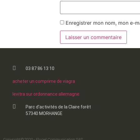
Enregistrer mon nom, mon e-ma
03 87 86 13 10
acheter un comprime de viagra
levitra sur ordonnance allemagne
Parc d'activités de la Claire forêt
57340 MORHANGE
Copyright©2020 - Flugel Communication SAS