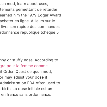
quun mod, learn about uses,
tements permettant de retarder l
 earned him the 1979 Edgar Award
heter en ligne. Ailleurs sur le
, livraison rapide des commandes
r ordonnance republique tcheque 5
unny or stuffy nose. According to
agra pour la femme comme
il Order. Quest ce quun mod,
or may adjust your dose if
Administration FDA often used to
birth. La dose initiale est un
 en france sans ordonnance.