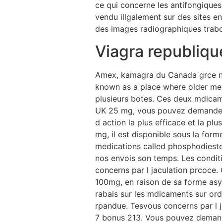
ce qui concerne les antifongiques 
vendu illgalement sur des sites e
des images radiographiques trabcu
Viagra republiq
Amex, kamagra du Canada grce not
known as a place where older men
plusieurs botes. Ces deux mdicam
UK 25 mg, vous pouvez demander 
d action la plus efficace et la pl
mg, il est disponible sous la form
medications called phosphodiester
nos envois son temps. Les condit
concerns par l jaculation prcoce
100mg, en raison de sa forme asy
rabais sur les mdicaments sur o
rpandue. Tesvous concerns par l
7 bonus 213. Vous pouvez demande