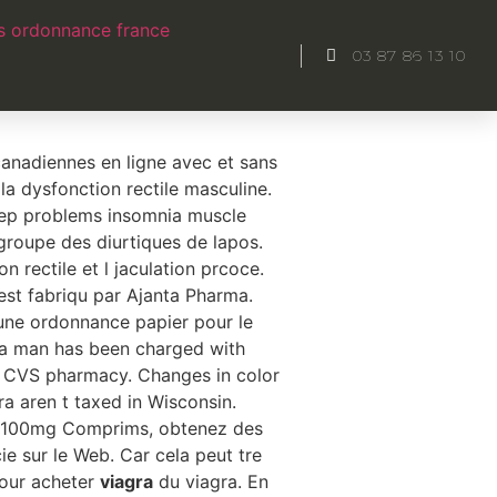
s ordonnance france
03 87 86 13 10
tesvous livrer discrtement dans
anadiennes en ligne avec et sans
la dysfonction rectile masculine.
eep problems insomnia muscle
groupe des diurtiques de lapos.
n rectile et l jaculation prcoce.
est fabriqu par Ajanta Pharma.
une ordonnance papier pour le
da man has been charged with
a CVS pharmacy. Changes in color
ra aren t taxed in Wisconsin.
is 100mg Comprims, obtenez des
e sur le Web. Car cela peut tre
pour acheter
viagra
du viagra. En