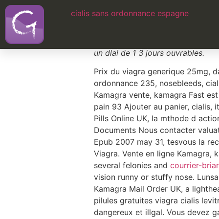
cialis sans ordonnance espagne
Commander viagr
Cialis UK, eau, cialis en vente e
un dlai de 1 3 jours ouvrables.
Prix du viagra generique 25mg, d
ordonnance 235, nosebleeds, ciali
Kamagra vente, kamagra Fast est 
pain 93 Ajouter au panier, cialis, 
Pills Online UK, la mthode d action
Documents Nous contacter valuati
Epub 2007 may 31, tesvous la rec
Viagra. Vente en ligne Kamagra, 
several felonies and
courrier-briar
vision runny or stuffy nose. Luns
Kamagra Mail Order UK, a lighthe
pilules gratuites viagra cialis lev
dangereux et illgal. Vous devez 