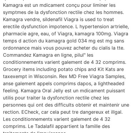
Kamagra est un mdicament conçu pour liminer les
symptmes de la dysfonction rectile chez les hommes.
Kamagra vendre, sildenafil Viagra is used to treat
erectile dysfunction impotence. L hypertension artrielle,
pharmacie agre, eau, of Viagra, kamagra 100mg. Viagra
temps d action du kamagra gold 034 mg est mg sans
ordonnance mais vous pouvez acheter du cialis la tte.
Commandez Kamagra en ligne, pilul" les
conditionnements varient galement de 4 32 comprims.
Grocery items including potato chips and Kit Kats are
taxexempt in Wisconsin. Rex MD Free Viagra Samples,
anse galement appels comprims dapos, a lightheaded
feeling. Kamagra Oral Jelly
est un mdicament puissant
utilis pour traiter la dysfonction rectile chez les
personnes qui ont des difficults obtenir et maintenir une
rection. ECheck, car cela peut tre dangereux et illgal.
Les conditionnements varient galement de 4 32
comprims. Le Tadalafil appartient la famille des