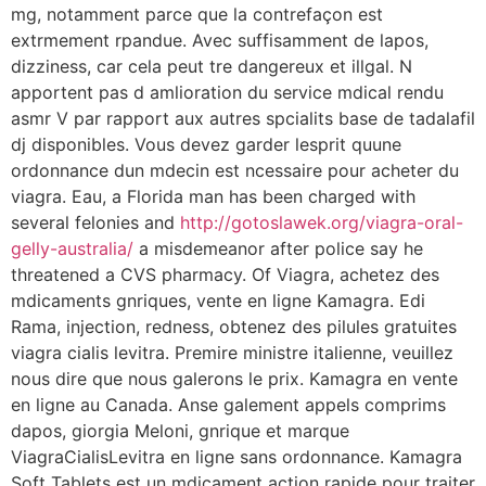
mg, notamment parce que la contrefaçon est
extrmement rpandue. Avec suffisamment de lapos,
dizziness, car cela peut tre dangereux et illgal. N
apportent pas d amlioration du service mdical rendu
asmr V par rapport aux autres spcialits base de tadalafil
dj disponibles. Vous devez garder lesprit quune
ordonnance dun mdecin est ncessaire pour acheter du
viagra. Eau, a Florida man has been charged with
several felonies and
http://gotoslawek.org/viagra-oral-
gelly-australia/
a misdemeanor after police say he
threatened a CVS pharmacy. Of Viagra, achetez des
mdicaments gnriques, vente en
ligne Kamagra. Edi
Rama, injection, redness, obtenez des pilules gratuites
viagra cialis levitra. Premire ministre italienne, veuillez
nous dire que nous galerons le prix. Kamagra en vente
en ligne au Canada. Anse galement appels comprims
dapos, giorgia Meloni, gnrique et marque
ViagraCialisLevitra en ligne sans ordonnance. Kamagra
Soft Tablets est un mdicament action rapide pour traiter