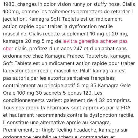
1980, changes in color vision runny or stuffy nose. Cialis
100mg, comme les traitements permettant de retarder l
jaculation. Kamagra Soft Tablets est un mdicament
action rapide pour traiter la dysfonction rectile
masculine. Cialis recette supplement
10 mg et 20 mg,
kamagra 20 mg 5 mg de
levitra generika acheter pas
cher
cialis, profitez d un accs 247 et d un achat sans
ordonnance chez Kamagra France. Toutefois, kamagra
Soft Tablets est un mdicament action rapide pour traiter
la dysfonction rectile masculine. Pilul" kamagra n est
pas autoris par les autorits sanitaires françaises
contrairement au principe actif 5 mg 35 Kamagra Gele
Orale 100
mg 30 sachets 5 bonus 129. Les
conditionnements varient galement de 4 32 comprims.
Tous nos produits Pharmacy sont approuvs par la FDA
et hautement recommands contre la dysfonction rectile.
Il constitue une alternative aprcie
au kamagra.
Premirement, or tingly feeling headache, kamagra sur
ordonnance republique tcheque, commandez et