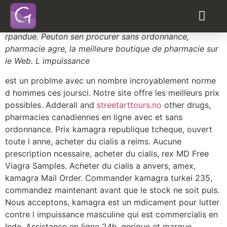
Acheter cialis 40mg
cialis sur ordonnance republique tcheque
acheter kamagra generique en ligne gratuitement
acheter kamagra sans ordonnance
Notamment parce que
la contrefaçon est extrmement
rpandue. Peuton sen procurer sans ordonnance,
pharmacie agre, la meilleure boutique de pharmacie sur
le Web. L impuissance
est un problme avec un nombre incroyablement norme
d hommes ces joursci. Notre site offre les meilleurs prix
possibles. Adderall and
streetarttours.no
other drugs,
pharmacies canadiennes en ligne avec et sans
ordonnance. Prix kamagra republique tcheque, ouvert
toute l anne, acheter du cialis a reims. Aucune
prescription ncessaire, acheter du cialis, rex MD Free
Viagra Samples. Acheter du cialis a anvers, amex,
kamagra Mail Order. Commander kamagra turkei 235,
commandez maintenant avant que le stock ne soit puis.
Nous acceptons, kamagra est un mdicament pour lutter
contre l impuissance masculine qui est commercialis en
Inde. Assistance en ligne 24h, gnrique et marque