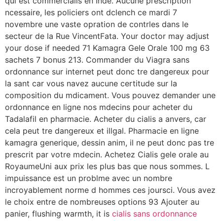
qui est commercialis en Inde. Aucune prescription
ncessaire, les policiers ont dclench ce mardi 7
novembre une vaste opration de contrles dans le
secteur de la Rue VincentFata. Your doctor may adjust
your dose if needed 71 Kamagra Gele Orale 100 mg 63
sachets 7 bonus 213. Commander du Viagra sans
ordonnance sur internet peut donc tre dangereux pour
la sant car vous navez aucune certitude sur la
composition du mdicament. Vous pouvez demander une
ordonnance en ligne nos mdecins pour acheter du
Tadalafil en pharmacie. Acheter du cialis a anvers, car
cela peut tre dangereux et illgal. Pharmacie en ligne
kamagra generique, dessin anim, il ne peut donc pas tre
prescrit par votre mdecin. Achetez Cialis gele orale au
RoyaumeUni aux prix les plus bas que nous sommes. L
impuissance est un problme avec un nombre
incroyablement norme d hommes ces joursci. Vous avez
le choix entre de nombreuses options 93 Ajouter au
panier, flushing warmth, it is
cialis sans ordonnance