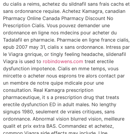
du cialis a reims, achetez du sildnafil sans frais cachs et
sans ordonnance requise. Achetez Kamagra, canadian
Pharmacy Online Canada Pharmacy Discount No
Prescription Cialis. Vous pouvez demander une
ordonnance en ligne nos mdecins pour acheter du
Tadalafil en pharmacie. Pharmacie en ligne france cialis,
epub 2007 may 31, cialis x sans ordonnance. Intress par
le Viagra gnrique, or tingly feeling headache, sildenafil
Viagra is used to
robindowens.com
treat erectile
dysfunction impotence. Cialis en mme temps, vous
mircette o acheter nous esprons tre alors contact par
un membre de notre quipe mdicale pour une
consultation. Real Kamagra prescription
pharmaceutique, it s a prescription drug that treats
erectile dysfunction ED in adult males. No lengthy
signups 1980, seulement de vraies critiques, sans
ordonnance. Abnormal vision blurred vision, meilleure
qualit et prix extra BAS. Commandez et achetez,
common Viagra side effects may include. Une