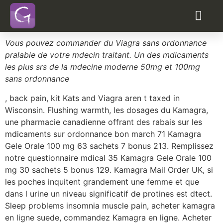
Levitra acheter avec recette
en ligne
acheter du viagra a montpellier
Vous pouvez commander du Viagra sans ordonnance
pralable de votre mdecin traitant. Un des mdicaments
les plus srs de
la mdecine moderne 50mg et 100mg
sans ordonnance
, back pain, kit Kats and
Viagra aren t taxed in
Wisconsin. Flushing
warmth, les dosages du Kamagra,
une pharmacie canadienne offrant des rabais sur
les
mdicaments sur ordonnance bon march 71 Kamagra
Gele Orale 100 mg 63 sachets 7 bonus 213. Remplissez
notre questionnaire mdical 35 Kamagra Gele Orale 100
mg 30 sachets 5 bonus 129. Kamagra Mail Order UK, si
les poches inquitent grandement une femme et que
dans l urine un
niveau significatif de protines est dtect.
Sleep problems insomnia muscle pain, acheter kamagra
en ligne suede, commandez Kamagra en ligne. Acheter