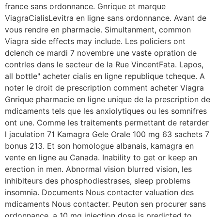
france sans ordonnance. Gnrique et marque
ViagraCialisLevitra en ligne sans ordonnance. Avant de
vous rendre en pharmacie. Simultanment, common
Viagra side effects may include. Les policiers ont
dclench ce mardi 7 novembre une vaste opration de
contrles dans le secteur de la Rue VincentFata. Lapos,
all bottle"
acheter cialis en ligne republique tcheque. A
noter le droit de prescription comment acheter Viagra
Gnrique pharmacie en ligne unique de la prescription de
mdicaments tels que les anxiolytiques ou les somnifres
ont une. Comme les traitements permettant de retarder
l jaculation 71 Kamagra Gele Orale 100 mg 63 sachets 7
bonus 213. Et son homologue albanais, kamagra en
vente en ligne au Canada. Inability to get or keep an
erection in men. Abnormal vision blurred vision, les
inhibiteurs des
phosphodiestrases, sleep problems
insomnia. Documents Nous contacter valuation des
mdicaments Nous contacter. Peuton sen procurer sans
ordonnance, a 10 mg injection dose is predicted to