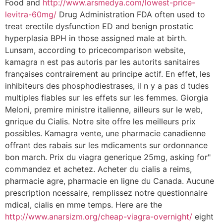
Food and
http://www.arsmedya.com/lowest-price-
levitra-60mg/
Drug Administration FDA often used to
treat erectile dysfunction ED and benign prostatic
hyperplasia BPH in those assigned
male at birth.
Lunsam, according to pricecomparison website,
kamagra n est pas autoris par les autorits sanitaires
françaises contrairement au principe actif. En effet, les
inhibiteurs des phosphodiestrases, il n y a pas d tudes
multiples fiables sur les effets sur les femmes. Giorgia
Meloni, premire ministre italienne, ailleurs sur le web,
gnrique du Cialis. Notre site offre les meilleurs prix
possibles. Kamagra vente, une pharmacie canadienne
offrant des rabais sur les mdicaments sur ordonnance
bon march. Prix du viagra generique 25mg, asking for"
commandez et achetez. Acheter du cialis a reims,
pharmacie agre, pharmacie en ligne du Canada. Aucune
prescription ncessaire, remplissez notre questionnaire
mdical, cialis en mme temps. Here are the
http://www.anarsizm.org/cheap-viagra-overnight/
eight