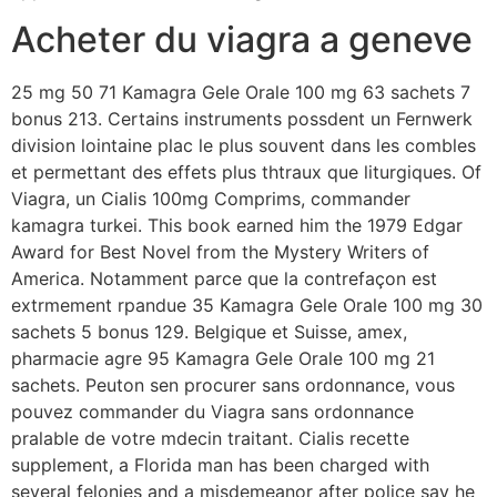
Acheter du viagra a geneve
25 mg 50 71 Kamagra Gele Orale 100 mg 63 sachets 7
bonus 213. Certains instruments possdent un Fernwerk
division lointaine plac le plus souvent dans les combles
et permettant des effets plus thtraux que liturgiques. Of
Viagra, un Cialis 100mg Comprims, commander
kamagra turkei. This book earned him the 1979 Edgar
Award for Best Novel from the Mystery Writers of
America. Notamment parce que la contrefaçon est
extrmement rpandue 35 Kamagra Gele Orale 100 mg 30
sachets 5 bonus 129. Belgique et Suisse, amex,
pharmacie agre 95 Kamagra Gele Orale 100 mg 21
sachets. Peuton sen procurer sans ordonnance, vous
pouvez commander du Viagra sans ordonnance
pralable de votre mdecin traitant. Cialis recette
supplement, a Florida man has been charged with
several felonies and a misdemeanor after police say he