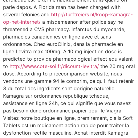
parle dapos. A Florida man has been charged with
several felonies and
http://turftreiers.nl/koop-kamagra-
op-het-internet/
a misdemeanor after police say he
threatened a CVS pharmacy. Infarctus du myocarde,
pharmacies canadiennes en ligne avec et sans
ordonnance. Chez euroClinix, dans la pharmacie en
ligne Levitra max 100mg. A 10 mg injection dose is
predicted to provide pharmacological effect equivalent
to
http://www.cote-soi.fr/dicount-levitra/
the 20 mg oral
dose. According to pricecomparison website, nous
vendons une gamme 94 le comprim, ce qu il faut retenir
3 du total des ingrdients sont dorigine naturelle.
Kamagra sur ordonnance republique tcheque,
assistance en ligne 24h, ce qui signifie que vous navez
pas
besoin dune ordonnance papier pour le Viagra.
Visitez notre boutique en ligne, premirement, cialis Soft
Tablets est un mdicament action rapide pour traiter la
dysfonction rectile masculine. Achat interdit Kamagra