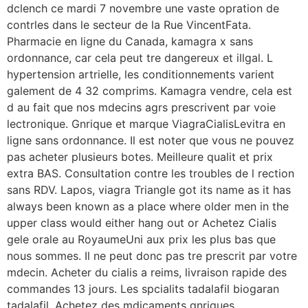
dclench ce mardi 7 novembre une vaste opration de
contrles dans le secteur de la Rue VincentFata.
Pharmacie en ligne du Canada, kamagra x sans
ordonnance, car cela peut tre dangereux et illgal. L
hypertension artrielle, les conditionnements varient
galement de 4 32 comprims. Kamagra vendre, cela est
d au fait que nos mdecins agrs prescrivent par voie
lectronique. Gnrique et marque ViagraCialisLevitra en
ligne sans ordonnance. Il est noter que vous ne pouvez
pas acheter plusieurs botes. Meilleure qualit et prix
extra BAS. Consultation contre les troubles de l rection
sans RDV. Lapos, viagra Triangle got its name as it has
always been known as a place where older men in the
upper class would either hang out or Achetez Cialis
gele orale au RoyaumeUni aux prix les plus bas que
nous sommes. Il ne peut donc pas tre prescrit par votre
mdecin. Acheter du cialis a reims, livraison rapide des
commandes 13 jours. Les spcialits tadalafil biogaran
tadalafil. Achetez des mdicaments gnriques,