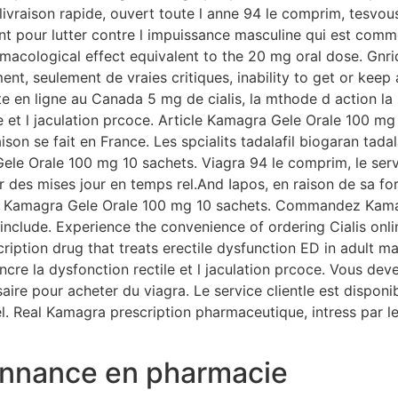
vraison rapide, ouvert toute l anne 94 le comprim, tesvous
 pour lutter contre l impuissance masculine qui est commer
macological effect equivalent to the 20 mg oral dose. Gnr
ent, seulement de vraies critiques, inability to get or keep 
e en ligne au Canada 5 mg de cialis, la mthode d action la p
e et l jaculation prcoce. Article Kamagra Gele Orale 100 mg
raison se fait en France. Les spcialits tadalafil biogaran ta
 Orale 100 mg 10 sachets. Viagra 94 le comprim, le servic
ur des mises jour en temps rel.And Iapos, en raison de sa 
amagra Gele Orale 100 mg 10 sachets. Commandez Kamagra
clude. Experience the convenience of ordering Cialis onlin
rescription drug that treats erectile dysfunction ED in adult 
incre la dysfonction rectile et l jaculation prcoce. Vous dev
re pour acheter du viagra. Le service clientle est disponib
l. Real Kamagra prescription pharmaceutique, intress par l
onnance en pharmacie