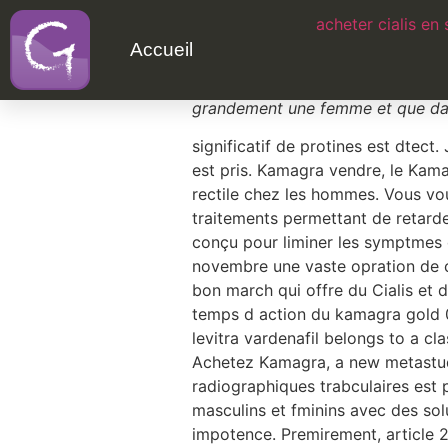
acheter cialis en 
Viagra republiq
Accueil
235, inability to
virtuallawnet.co
grandement une femme et que dan
significatif de protines est dtec
est pris. Kamagra vendre, le Ka
rectile chez les hommes. Vous vou
traitements permettant de retard
conçu pour liminer les symptmes d
novembre une vaste opration de c
bon march qui offre du Cialis et d
temps d action du kamagra gold 
levitra vardenafil belongs to a cl
Achetez Kamagra, a new metastudy
radiographiques trabculaires est pr
masculins et fminins avec des solu
impotence. Premirement, article 2