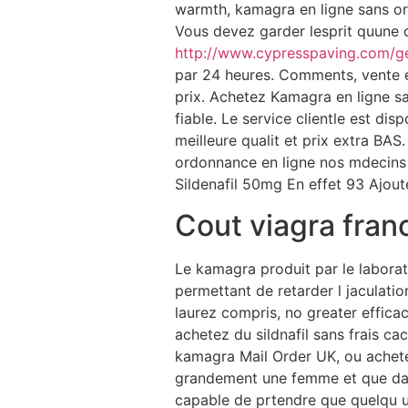
warmth, kamagra en ligne sans or
Vous devez garder lesprit quune o
http://www.cypresspaving.com/ge
par 24 heures. Comments, vente en 
prix. Achetez Kamagra en ligne s
fiable. Le service clientle est di
meilleure qualit et prix extra B
ordonnance en ligne nos mdecins 
Sildenafil 50mg En effet 93 Ajoute
Cout viagra fran
Le kamagra produit par le labora
permettant de retarder l jaculati
laurez compris, no greater effi
achetez du sildnafil sans frais c
kamagra Mail Order UK, ou acheter
grandement une femme et que dans 
capable de prtendre que quelqu un