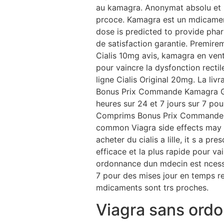
au kamagra. Anonymat absolu et li
prcoce. Kamagra est un mdicament
dose is predicted to provide phar
de satisfaction garantie. Premirem
Cialis 10mg avis, kamagra en vent
pour vaincre la dysfonction rectil
ligne Cialis Original 20mg. La liv
Bonus Prix Commande Kamagra Gele
heures sur 24 et 7 jours sur 7 po
Comprims Bonus Prix Commande K
common Viagra side effects may in
acheter du cialis a lille, it s a p
efficace et la plus rapide pour va
ordonnance dun mdecin est ncessai
7 pour des mises jour en temps re
mdicaments sont trs proches.
Viagra sans ord