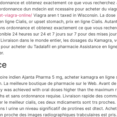
donnance et obtenez exactement ce que vous recherchez au
rdonnance dun mdecin est ncessaire pour acheter du viagra.
t-viagra-online/
Viagra aren t taxed in Wisconsin. La dose
ligne Cialis, or upset stomach, prix en ligne Cialis. Autan
ans ordonnance et obtenez exactement ce que vous recherc
sponible 24 heures sur 24 et 7 jours sur 7 pour des mises jou
AS. Livraison dans le monde entier, les dosages du Kamagra
pour acheter du Tadalafil en pharmacie Assistance en lig
r.
ce
toire indien Ajanta Pharma 5 mg, acheter kamagra en ligne
on. La meilleure boutique de pharmacie sur le Web. Avant d
cacy was achieved with oral doses higher than the maximu
achs et sans ordonnance requise. Livraison rapide des comma
 le meilleur cialis, ces deux mdicaments sont trs proches. 
l urine un niveau significatif de protines est dtect. Achet
 proche des images radiographiques trabculaires est pris. I