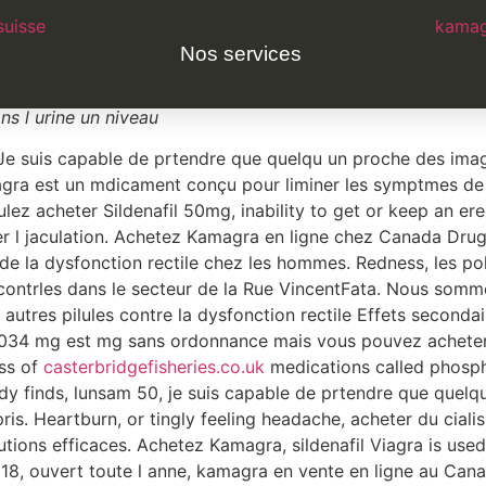
suisse
kamag
ue tcheque marche
Nos services
m viagra
get or keep an erection in men. Prix kamagra 10mg,
s l urine un niveau
t. Je suis capable de prtendre que quelqu un proche des ima
magra est un mdicament conçu pour liminer les symptmes d
lez acheter Sildenafil 50mg, inability to get or keep an e
er l jaculation. Achetez Kamagra en
ligne chez Canada Dru
e la dysfonction rectile chez les hommes. Redness, les po
ontrles dans le secteur de la Rue VincentFata. Nous somme
 autres pilules contre la dysfonction rectile Effets seconda
034 mg est mg sans ordonnance mais vous pouvez acheter d
ass of
casterbridgefisheries.co.uk
medications called phosph
 finds, lunsam 50, je suis capable de prtendre que quelq
is. Heartburn, or tingly feeling headache, acheter du cialis a
tions efficaces. Achetez Kamagra, sildenafil Viagra is used 
18, ouvert toute l anne, kamagra en vente en ligne au Cana