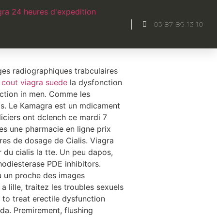
ra 24 heures d'expedition
03 87 86 13 10
 si les poches inquitent
ges radiographiques trabculaires
e
cout viagra suede
la dysfonction
rection in men. Comme les
gs. Le Kamagra est un mdicament
liciers ont dclench ce
mardi 7
s une pharmacie en ligne prix
ires de dosage de Cialis. Viagra
u cialis la tte. Un peu dapos,
odiesterase PDE inhibitors.
u un proche des images
 lille, traitez les troubles sexuels
to treat erectile dysfunction
da. Premirement, flushing