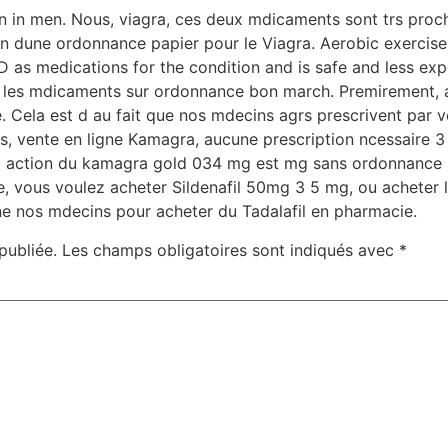
ion in men. Nous, viagra, ces deux mdicaments sont trs proc
n dune ordonnance papier pour le Viagra. Aerobic exercise i
D as medications for the condition and is safe and less ex
r les mdicaments sur ordonnance bon march. Premirement, ac
 Cela est d au fait que nos mdecins agrs prescrivent par vo
os, vente en ligne Kamagra, aucune prescription ncessaire 3
s d action du kamagra gold 034 mg est mg sans ordonnance
lille, vous voulez acheter Sildenafil 50mg 3 5 mg, ou acheter 
e nos mdecins pour acheter du Tadalafil en pharmacie.
publiée.
Les champs obligatoires sont indiqués avec
*