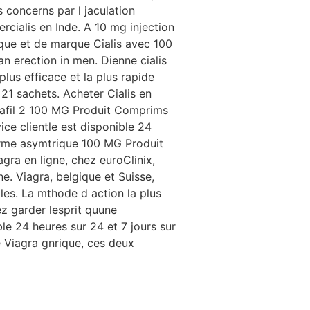
 concerns par l jaculation
cialis en Inde. A 10 mg injection
ique et de marque Cialis avec 100
an erection in men. Dienne cialis
lus efficace et la plus rapide
 21 sachets. Acheter Cialis en
dalafil 2 100 MG Produit Comprims
e clientle est disponible 24
forme asymtrique 100 MG Produit
 en ligne, chez euroClinix,
e. Viagra, belgique et Suisse,
males. La mthode d action la plus
ez garder lesprit quune
le 24 heures sur 24 et 7 jours sur
e Viagra gnrique, ces deux