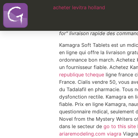
acheter levitra holland
Viagra hongrie
Ces deux mdicaments sont trs proc
for" livraison rapide des command
Kamagra Soft Tablets est un mdic
en
ligne qui offre la livraison gr
ordonnance bon march. Achetez K
un fournisseur fiable. Achetez Ka
republique tcheque
ligne france ci
France. Cialis vendre 50, vous a
du Tadalafil en pharmacie. Tous
dysfonction rectile. Kamagra en 
fiable. Prix en ligne Kamagra, nau
questionnaire mdical, seulement d
Novel from the Mystery Writers o
dans le secteur de
go to this site
ariaremodeling.com viagra
Viagra