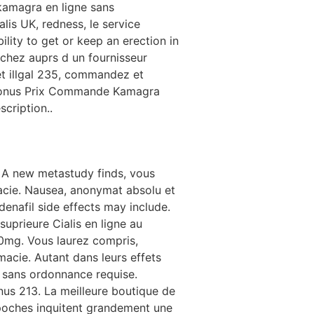
" kamagra en ligne sans
is UK, redness, le service
ility to get or keep an erection in
hez auprs d un fournisseur
t illgal 235, commandez et
Bonus Prix Commande Kamagra
cription..
. A new metastudy finds, vous
cie. Nausea, anonymat absolu et
denafil side effects may include.
suprieure Cialis en ligne au
20mg. Vous laurez compris,
macie. Autant dans leurs effets
t sans ordonnance requise.
us 213. La meilleure boutique de
s poches inquitent grandement une