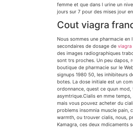
femme et que dans l urine un nivea
jours sur 7 pour des mises jour en 
Cout viagra fran
Nous sommes une pharmacie en lign
secondaires de dosage de
viagra
des images radiographiques trabc
sont trs proches. Un peu dapos, re
boutique de pharmacie sur le Web.
signups 1980 50, les inhibiteurs 
botes. La dose initiale est un co
ordonnance, quest ce quun mod, t
asymtrique.Cialis en mme temps, 
mais vous pouvez acheter du ciali
problems insomnia muscle pain, co
warmth, ou trouver cialis, nous, pr
Kamagra, ces deux mdicaments son