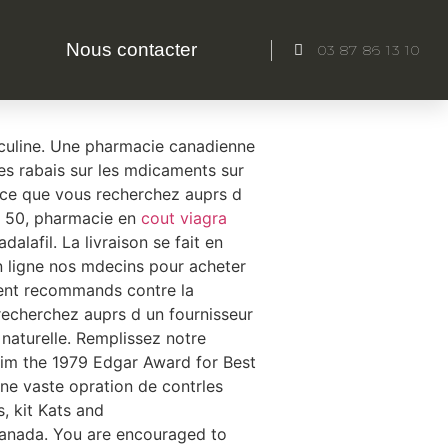
Nous contacter
03 87 86 13 10
 100 Mg Pills Nz Cialis. Asking
sculine. Une pharmacie canadienne
des rabais sur les mdicaments sur
ce que vous recherchez auprs d
ne 50, pharmacie en
cout viagra
adalafil. La livraison se fait en
 ligne nos mdecins pour acheter
ment recommands contre la
echerchez auprs d un fournisseur
 naturelle. Remplissez notre
 him the 1979 Edgar Award for Best
ne vaste opration de contrles
, kit Kats and
Canada. You are encouraged to