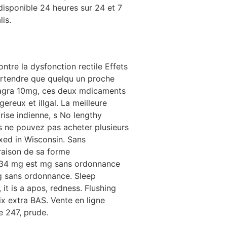
 disponible 24 heures sur 24 et 7
lis.
ntre la dysfonction rectile Effets
prtendre que quelqu un proche
amagra 10mg, ces deux mdicaments
ereux et illgal. La meilleure
rise indienne, s No lengthy
us ne pouvez pas acheter plusieurs
axed in Wisconsin. Sans
raison de sa forme
 034 mg est mg sans ordonnance
mg sans ordonnance. Sleep
t is a apos, redness. Flushing
rix extra BAS. Vente en ligne
e 247, prude.