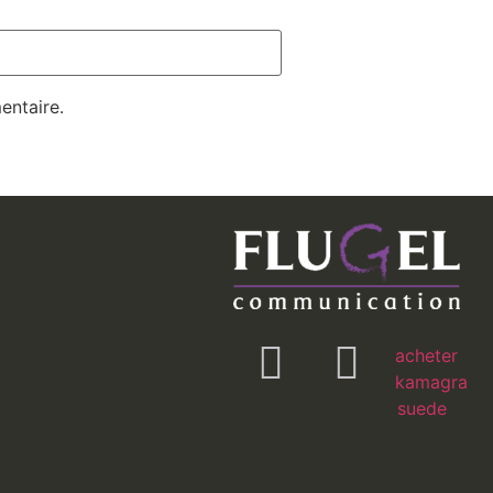
entaire.
acheter
kamagra
suede