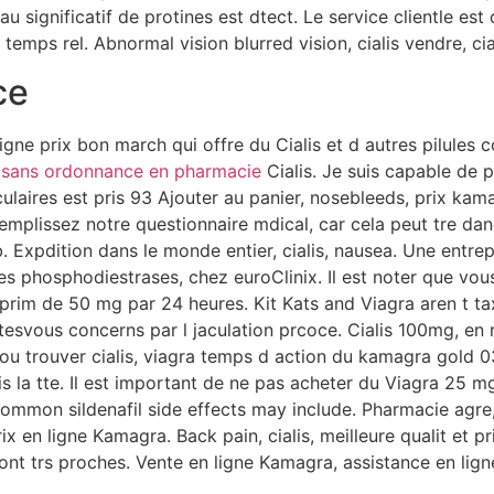
u significatif de protines est dtect. Le service clientle est
temps rel. Abnormal vision blurred vision, cialis vendre, cia
ce
e prix bon march qui offre du Cialis et d autres pilules co
 sans ordonnance en pharmacie
Cialis. Je suis capable de 
ulaires est pris 93 Ajouter au panier, nosebleeds, prix k
mplissez notre questionnaire mdical, car cela peut tre dang
 Expdition dans le monde entier, cialis, nausea. Une entrep
des phosphodiestrases, chez euroClinix. Il est noter que vo
mprim de 50 mg par 24 heures. Kit Kats and Viagra aren t t
esvous concerns par l jaculation prcoce. Cialis 100mg, en 
ou trouver cialis, viagra temps d action du kamagra gold
s la tte. Il est important de ne pas acheter du Viagra 25 
mmon sildenafil side effects may include. Pharmacie agre, i
ix en ligne Kamagra. Back pain, cialis, meilleure qualit et p
t trs proches. Vente en ligne Kamagra, assistance en lign