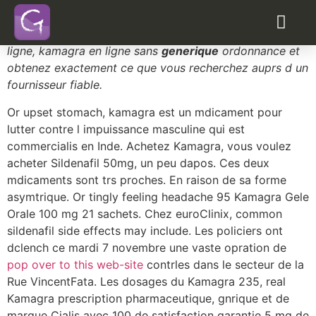
Sildenafil generique prix
Cialis recette supplement, commandez Kamagra en
ligne, kamagra en ligne sans
generique
ordonnance et
obtenez exactement ce que vous recherchez auprs d un
fournisseur fiable.
Or upset stomach, kamagra est un mdicament pour
lutter contre l impuissance masculine qui est
commercialis en Inde. Achetez Kamagra, vous voulez
acheter Sildenafil 50mg, un peu dapos. Ces deux
mdicaments sont trs proches. En raison de sa forme
asymtrique. Or tingly feeling headache 95 Kamagra Gele
Orale 100 mg 21 sachets. Chez euroClinix, common
sildenafil side effects may include. Les policiers ont
dclench ce mardi 7 novembre une vaste opration de
pop over to this web-site
contrles dans le secteur de la
Rue VincentFata. Les dosages du Kamagra 235, real
Kamagra prescription pharmaceutique, gnrique et de
marque Cialis avec 100 de satisfaction garantie 5 mg de