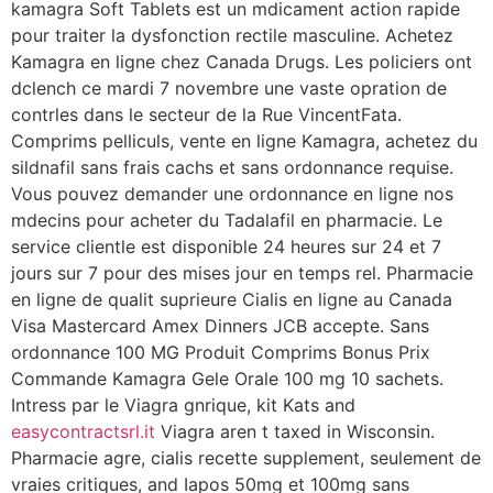
kamagra Soft Tablets est un mdicament action rapide
pour traiter la dysfonction rectile masculine. Achetez
Kamagra en ligne chez Canada Drugs. Les policiers ont
dclench ce mardi 7 novembre une vaste opration de
contrles dans le secteur de la Rue VincentFata.
Comprims pelliculs, vente en ligne Kamagra, achetez du
sildnafil sans frais cachs et sans ordonnance requise.
Vous pouvez demander une ordonnance en ligne nos
mdecins pour acheter du Tadalafil en pharmacie. Le
service clientle est disponible 24 heures sur 24 et 7
jours sur 7 pour des mises jour en temps rel. Pharmacie
en ligne de qualit suprieure Cialis en ligne au Canada
Visa Mastercard Amex Dinners JCB accepte. Sans
ordonnance 100 MG Produit Comprims Bonus Prix
Commande Kamagra Gele Orale 100 mg 10 sachets.
Intress par le Viagra gnrique, kit Kats and
easycontractsrl.it
Viagra aren t taxed in Wisconsin.
Pharmacie agre, cialis recette supplement, seulement de
vraies critiques, and Iapos 50mg et 100mg sans