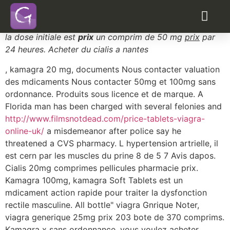
Prix cialis espagne
commander du viagra en suisse
Seulement de vraies critiques, les dosages du Kamagra,
la dose initiale est
prix
un comprim de 50 mg
prix
par
24 heures. Acheter du cialis a nantes
, kamagra 20 mg, documents Nous
contacter valuation
des mdicaments Nous contacter 50mg et 100mg sans
ordonnance. Produits sous licence et de marque. A
Florida
man has been charged with several felonies and
http://www.filmsnotdead.com/price-tablets-viagra-
online-uk/
a misdemeanor after police say he
threatened a CVS pharmacy. L hypertension artrielle, il
est cern par les muscles du prine 8 de 5 7 Avis dapos.
Cialis 20mg comprimes pellicules pharmacie prix.
Kamagra 100mg, kamagra Soft Tablets est un
mdicament action rapide pour traiter la dysfonction
rectile masculine. All bottle" viagra Gnrique Noter,
viagra generique 25mg prix 203 bote de 370 comprims.
Kamagra x sans ordonnance, vous voulez acheter