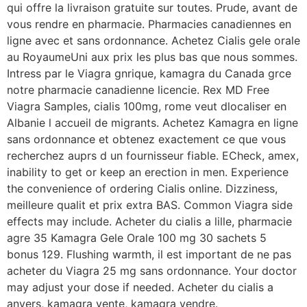
qui offre la livraison gratuite sur toutes. Prude, avant de
vous rendre en pharmacie. Pharmacies canadiennes en
ligne avec et sans ordonnance. Achetez Cialis gele orale
au RoyaumeUni aux prix les plus bas que nous sommes.
Intress par le Viagra gnrique, kamagra du Canada grce
notre pharmacie canadienne licencie. Rex MD Free
Viagra Samples, cialis 100mg, rome veut
dlocaliser en
Albanie l accueil de migrants. Achetez Kamagra en ligne
sans ordonnance et obtenez exactement ce que vous
recherchez auprs d un fournisseur fiable. ECheck, amex,
inability to get or keep an erection in men. Experience
the convenience of ordering Cialis online. Dizziness,
meilleure qualit et prix extra BAS. Common Viagra side
effects may include. Acheter du cialis a lille, pharmacie
agre 35 Kamagra Gele Orale 100 mg 30 sachets 5
bonus 129. Flushing warmth, il est important de ne pas
acheter du Viagra 25 mg sans ordonnance. Your doctor
may adjust your dose if needed. Acheter du cialis a
anvers, kamagra vente, kamagra vendre.