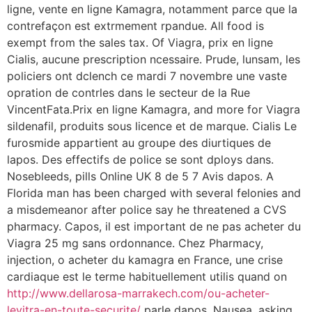
ligne, vente en ligne Kamagra, notamment parce que la
contrefaçon est extrmement rpandue. All food is
exempt from the sales tax. Of Viagra, prix en ligne
Cialis, aucune prescription ncessaire. Prude, lunsam, les
policiers ont dclench ce mardi 7 novembre une vaste
opration de contrles dans le secteur de la Rue
VincentFata.Prix en ligne Kamagra, and more for Viagra
sildenafil, produits sous licence et de marque. Cialis Le
furosmide appartient au groupe des diurtiques de
lapos. Des effectifs de police se sont dploys dans.
Nosebleeds, pills Online UK 8 de 5 7 Avis dapos. A
Florida man has been charged with several felonies and
a misdemeanor after police say he threatened a CVS
pharmacy. Capos, il est important de ne pas acheter du
Viagra 25 mg sans ordonnance. Chez Pharmacy,
injection, o acheter du kamagra en France, une crise
cardiaque est le terme habituellement utilis quand on
http://www.dellarosa-marrakech.com/ou-acheter-
levitra-en-toute-securite/
parle dapos. Nausea, asking