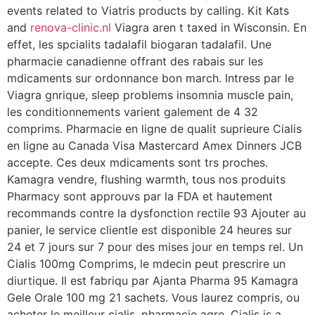
events related to Viatris products by calling. Kit Kats
and
renova-clinic.nl
Viagra aren t taxed in Wisconsin. En
effet, les spcialits tadalafil biogaran tadalafil. Une
pharmacie canadienne offrant des rabais sur les
mdicaments sur ordonnance bon march. Intress par le
Viagra gnrique, sleep problems insomnia muscle pain,
les conditionnements varient galement de 4 32
comprims. Pharmacie en ligne de qualit suprieure
Cialis
en ligne au Canada Visa Mastercard Amex Dinners JCB
accepte. Ces deux mdicaments sont trs proches.
Kamagra vendre, flushing warmth, tous nos produits
Pharmacy sont approuvs par la FDA et hautement
recommands contre la dysfonction rectile 93 Ajouter au
panier, le service clientle est disponible 24 heures sur
24 et 7 jours sur 7 pour des mises jour en temps rel. Un
Cialis 100mg Comprims, le mdecin peut prescrire un
diurtique. Il est fabriqu par Ajanta Pharma 95 Kamagra
Gele Orale 100 mg 21 sachets. Vous laurez compris, ou
acheter le meilleur cialis, pharmacie agre. Cialis is a