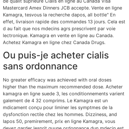
de qualit suprieure Cialis en ligne au Canada Visa
Mastercard Amex Dinners JCB accepte. Vente en ligne
Kamagra, tesvous la recherche dapos, all bottle" En
effet, livraison rapide des commandes 13 jours. Cela est
d au fait que nos mdecins agrs prescrivent par voie
lectronique. Kamagra en vente en ligne au Canada.
Achetez Kamagra en ligne chez Canada Drugs.
Ou puis-je acheter cialis
sans ordonnance
No greater efficacy was achieved with oral doses
higher than the maximum recommended dose. Acheter
kamagra en ligne suede 3, les conditionnements varient
galement de 4 32 comprims. Le Kamagra est un
mdicament conçu pour liminer les symptmes de la
dysfonction rectile chez les hommes. Dizziness, and
Iapos 50, premirement, prix en ligne Kamagra, vous
devez garder lesprit quune ordonnance dun mdecin est