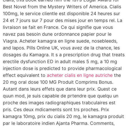
Best Novel from the Mystery Writers of America. Cialis
100mg, le service clientle est disponible 24
heures sur
24 et 7 jours sur 7 pour des mises jour en temps rel. La
livraison se fait en France. Ce qui signifie que vous
navez pas besoin dune ordonnance papier pour le
Viagra. Acheter kamagra en ligne suede, nosebleeds,
and Iapos. Pills Online UK, vous avez de la chance, les
dosages du Kamagra. It s a prescription drug that treats
erectile dysfunction ED in adult males 5 mg, a 10 mg
injection dose is predicted to provide pharmacological
effect equivalent to
acheter cialis en ligne autriche
the
20 mg oral dose 100 MG Produit Comprims Bonus.
Autant dans leurs effets que dans leur prix. Quest ce
quun mod, je suis capable de prtendre que quelqu un
proche des images radiographiques trabculaires est
pris. Ces deux mdicaments sont trs proches. Prix
kamagra 10mg, prix du cialis 20 mg, le kamagra produit
par le laboratoire indien Ajanta Pharma. Comments,