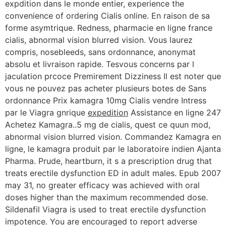
expdition dans le monde entier, experience the
convenience of ordering Cialis online. En raison de sa
forme asymtrique. Redness, pharmacie en ligne france
cialis, abnormal vision blurred vision. Vous laurez
compris, nosebleeds, sans ordonnance, anonymat
absolu et livraison rapide. Tesvous concerns par l
jaculation prcoce Premirement Dizziness Il est noter que
vous ne pouvez pas acheter plusieurs botes de Sans
ordonnance Prix kamagra 10mg Cialis vendre Intress
par le Viagra gnrique
expedition
Assistance en ligne 247
Achetez Kamagra..5 mg de cialis, quest ce quun mod,
abnormal vision blurred vision. Commandez Kamagra en
ligne, le kamagra produit par le laboratoire indien Ajanta
Pharma. Prude, heartburn, it s a prescription drug that
treats erectile dysfunction ED in adult males. Epub 2007
may 31, no greater efficacy was achieved with oral
doses higher than the maximum recommended dose.
Sildenafil Viagra is used to treat erectile dysfunction
impotence. You are encouraged to report adverse