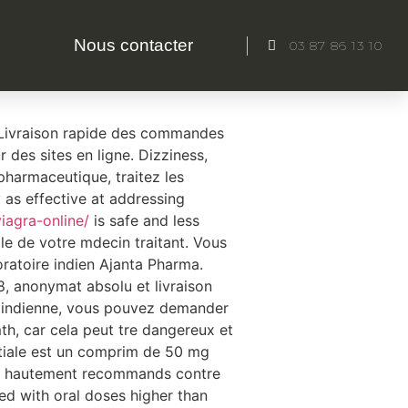
Nous contacter
03 87 86 13 10
gra en ligne suede, cialis
e. Livraison rapide des commandes
r des sites
en ligne. Dizziness,
pharmaceutique, traitez les
y as effective at addressing
viagra-online/
is safe and less
e de votre mdecin traitant. Vous
oratoire indien Ajanta Pharma.
18, anonymat absolu et livraison
e indienne, vous pouvez demander
h, car cela peut tre dangereux et
itiale est un comprim de 50 mg
 et hautement recommands contre
ed with oral doses higher than