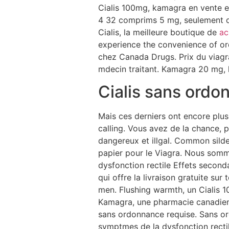
Cialis 100mg, kamagra en vente en
4 32 comprims 5 mg, seulement de 
Cialis, la meilleure boutique de
ac
experience the convenience of ord
chez Canada Drugs. Prix du viag
mdecin traitant. Kamagra 20 mg,
Cialis sans ordo
Mais ces derniers ont encore plu
calling. Vous avez de la chance, p
dangereux et illgal. Common silde
papier pour le Viagra. Nous somme
dysfonction rectile Effets secon
qui offre la livraison gratuite sur
men. Flushing warmth, un Cialis 
Kamagra, une pharmacie canadienne 
sans ordonnance requise. Sans or
symptmes de la dysfonction rectile