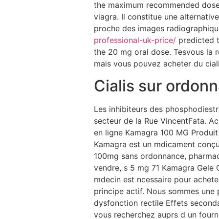
the maximum recommended dose. V
viagra. Il constitue une alternati
proche des images radiographiques
professional-uk-price/
predicted 
the 20 mg oral dose. Tesvous la
mais vous pouvez acheter du ciali
Cialis sur ordonn
Les inhibiteurs des phosphodiestr
secteur de la Rue VincentFata. Ach
en ligne Kamagra 100 MG Produi
Kamagra est un mdicament conçu p
100mg sans ordonnance, pharma
vendre, s 5 mg 71 Kamagra Gele 
mdecin est ncessaire pour acheter
principe actif. Nous sommes une p
dysfonction rectile Effets secon
vous recherchez auprs d un fournis