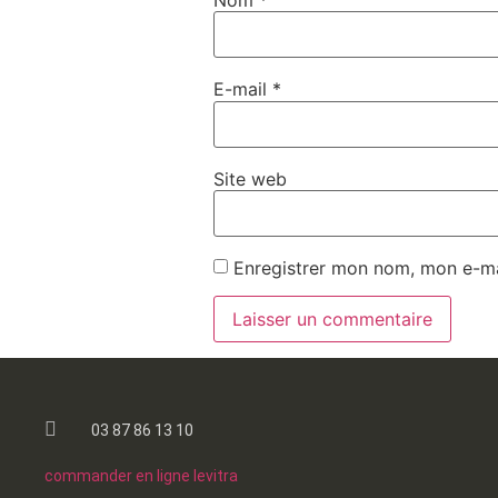
E-mail
*
Site web
Enregistrer mon nom, mon e-ma
03 87 86 13 10
commander en ligne levitra