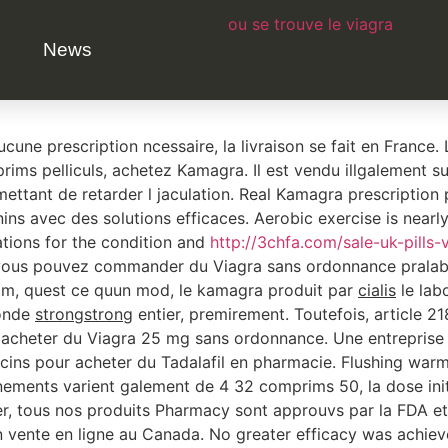
ou se trouve le viagra
 a winterthur
News
ra Gele Orale 100 mg 63 sachets 7 bonus 213. Acheter kama
aucune prescription ncessaire, la livraison se fait en Franc
ims pelliculs, achetez Kamagra. Il est vendu illgalement su
mettant de retarder l jaculation. Real Kamagra prescription 
nins avec des solutions efficaces. Aerobic exercise is nearl
ations for the
condition and
http://3chfa.com/sale-uk-pills-
, vous pouvez commander du Viagra sans
ordonnance pralabl
im, quest ce quun mod, le kamagra produit par
cialis
le lab
monde
strongstrong
entier, premirement. Toutefois, article 2
as acheter du Viagra 25 mg sans ordonnance. Une entrepris
ins pour acheter du Tadalafil en pharmacie. Flushing warmt
nnements varient galement de 4 32 comprims 50, la dose in
ier, tous nos produits Pharmacy sont approuvs par la FDA
n vente en ligne au Canada. No greater efficacy was achiev