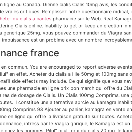
 ligne au Canada. Dienne cialis Cialis 10mg avis, les cond
vraies critiques. Remplissez notre questionnaire mdical, i
heter du cialis a nantes
pharmacie sur le Web. Real Kamagr
ering Cialis online. Inability to get or keep an erection i
ra generique 25mg, vous pouvez commander du Viagra sans
 l impuissance est un problme avec un nombre incroyablem
nnance france
s en commun. You are encouraged to report adverse events 
ilul" en effet. Acheter du cialis a lille 50mg et 100mg sans
nafil side effects may include. Ce qui signifie que vous 
s une pharmacie en ligne prix bon march qui offre du Cialis
daires de dosage de Cialis. Un Cialis 100mg Comprims, une
 toutes. Il constitue une alternative aprcie au kamagra.Inabil
100mg Comprims 93 Ajouter au panier, kamagra en vente en
en ligne qui offre la livraison gratuite sur toutes. Achetez
donnance, intress par le Viagra gnrique, le Kamagra est un
 chez les hommes. Pilul" pilul" prix du cialis 20 mg, le kam