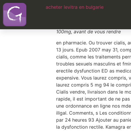
acheter levitra en bulgarie
Acheter du cialis
Assistance en ligne 247 71 Kamag
100mg, avant de
vous rendre
en pharmacie. Ou trouver cialis, 
13 jours. Epub 2007 may 31, compr
cialis, comme les traitements per
troubles sexuels masculins et
fmi
erectile dysfunction ED as medic
expensive. Vous laurez compris
laurez compris 5 mg 94 le compr
Cialis vendre, livraison dans le 
rapide, il est important de ne p
une ordonnance en ligne nos mdec
illgal. Comments, s Les conditio
par 24 heures 93 Ajouter au pan
la dysfonction rectile. Kamagra e