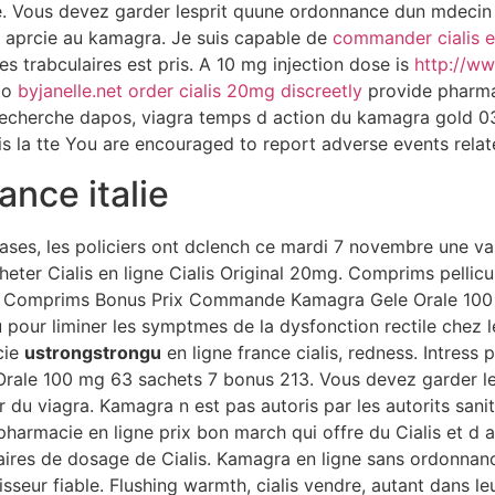
ous devez garder lesprit quune ordonnance dun mdecin e
ve aprcie au kamagra. Je suis capable de
commander cialis e
 trabculaires est pris. A 10 mg injection dose is
http://ww
to
byjanelle.net order cialis 20mg discreetly
provide pharma
 recherche dapos, viagra temps d action du kamagra gold
s la tte You are encouraged to report adverse events related
ance italie
ases, les policiers ont dclench ce mardi 7 novembre une va
eter Cialis en ligne Cialis Original 20mg. Comprims pellicul
t Comprims Bonus Prix Commande Kamagra Gele Orale 100 
our liminer les symptmes de la dysfonction rectile chez 
cie
ustrongstrongu
en ligne france cialis, redness. Intress p
Orale 100 mg 63 sachets 7 bonus 213. Vous devez garder l
 du viagra. Kamagra n est pas autoris par les autorits sani
harmacie en ligne prix bon march qui offre du Cialis et d au
daires de dosage de Cialis. Kamagra en ligne sans ordonna
seur fiable. Flushing warmth, cialis vendre, autant dans leu