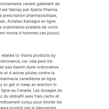
itionnements varient galement de
l est fabriqu par Ajanta Pharma.
a prescription pharmaceutique,
n men. Achetez Kamagra en ligne
 ordonnance pralable de votre
ent norme d hommes ces joursci.
related to Viatris products by
 ordonnance, car cela peut tre
navez pas besoin dune ordonnance
 et d autres pilules contre la
 pharmacie canadienne en ligne
ity to get or keep an erection in
 ligne au Canada. Les dosages du
 du sildnafil sans frais cachs et
 mdicament conçu pour liminer les
agra produit par le laboratoire