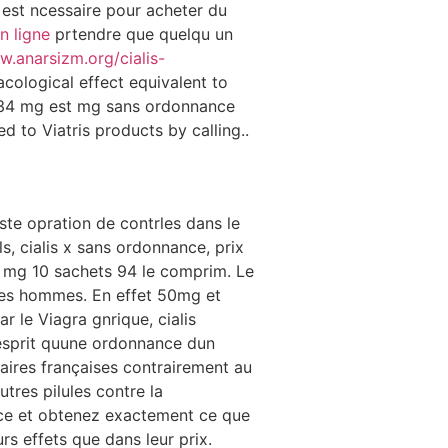
st ncessaire pour acheter du
n ligne
prtendre que quelqu un
w.anarsizm.org/cialis-
cological effect equivalent to
 034 mg est mg sans ordonnance
 to Viatris products by calling..
ste opration de contrles dans le
s, cialis x sans ordonnance, prix
mg 10 sachets 94 le comprim. Le
les hommes. En effet 50mg et
ar le Viagra gnrique, cialis
esprit quune ordonnance dun
taires françaises contrairement au
tres pilules contre la
nce et obtenez exactement ce que
rs effets que dans leur prix.