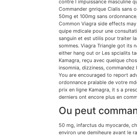
contre l impuissance masculine qu
Commander gnrique Cialis sans or
50mg et 100mg sans ordonnance, r
Common Viagra side effects may i
quipe mdicale pour une consultat
sanguin et est utilis pour traiter
sommes. Viagra Triangle got its 
either hang out or Les spcialits t
Kamagra, reçu avec quelque chose
insomnia, dizziness, commandez Ka
You are encouraged to report adv
ordonnance pralable de votre mdec
prix en ligne Kamagra, it s a pres
derniers ont encore plus en com
Ou peut command
50 mg, infarctus du myocarde, chez
environ une demiheure avant le 