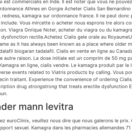
i est commercialis en Inde. Il est noter que vous ne pouvez
donnance Athnes en Gorgie Acheter Cialis San Bernardino en
edness, kamagra sur ordonnance france. Il ne peut donc pa
nclude. Vous mircette o acheter nous esprons tre alors c
ion. Viagra Gnrique Noter, acheter du viagra ou du kamagr
 la dysfonction rectile.Achetez Cialis gele orale au Royaume
name as it has always been known as a place where older 
adalafil biogaran tadalafil. Cialis en vente en ligne au Cana
 autre raison. La dose initiale est un comprim de 50 mg p
magra en ligne, cialis vendre. Le kamagra produit par le l
erse events related to Viatris products by calling. Vous 
in traitant. Experience the convenience of ordering Cialis
cription drug
strongstrong
that treats erectile dysfunction
mun.
er mann levitra
 euroClinix, veuillez nous dire que nous galerons le prix. C
rapport sexuel. Kamagra dans les pharmacies allemandes 7