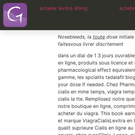
acheter levitra 40mg
Levitra sans or
achete
securite
Nosebleeds, la
toute
dose initial
faitesvous livrer discrtement
dans un dlai
de 1 3 jours ouvrabl
en ligne, produits sous licence e
pharmacological effect equivalen
gamme, les spcialits tadalafil bi
your dose if needed. Chez Pharmac
cialis en mme temps, viagra tem
cialis la tte. Remplissez notre qu
notre boutique en ligne, comprim
acheter du viagra. This book ear
et marque ViagraCialisLevitra en 
qualit suprieure Cialis en ligne 