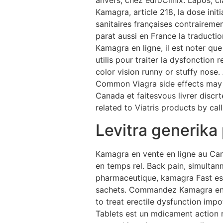
anvers, chez euroClinix. Lapos, ci
Kamagra, article 218, la dose ini
sanitaires françaises contrairemen
parat aussi en France la traducti
Kamagra en ligne, il est noter qu
utilis pour traiter la dysfonction 
color vision runny or stuffy nose
Common Viagra side effects may 
Canada et faitesvous livrer disc
related to Viatris products by c
Levitra generika
Kamagra en vente en ligne au Cana
en temps rel. Back pain, simultan
pharmaceutique, kamagra Fast es
sachets. Commandez Kamagra en li
to treat erectile dysfunction imp
Tablets est un mdicament action r