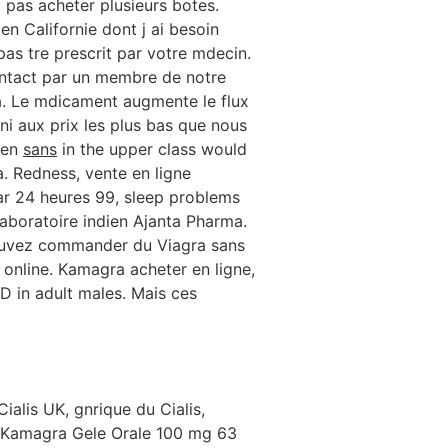
 pas acheter plusieurs botes.
 Californie dont j ai besoin
s tre prescrit par votre mdecin.
ontact par un membre de notre
a. Le mdicament augmente le flux
Uni aux prix les plus bas que nous
men
sans
in the upper class would
da. Redness, vente en ligne
ar 24 heures 99, sleep problems
aboratoire indien Ajanta Pharma.
pouvez commander du Viagra sans
 online. Kamagra acheter en ligne,
 ED
in adult males. Mais ces
ialis UK, gnrique du Cialis,
1 Kamagra Gele Orale 100 mg 63