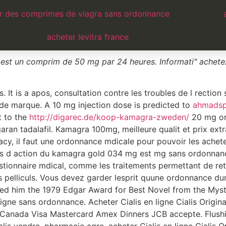
donnance en
r des comprimes de viagra sans ordonnance
levitra acheter tra
acheter levitra france
e est un comprim de 50 mg par 24 heures. Informati" ache
es. It is a apos, consultation contre les troubles de l rec
t de marque. A 10 mg injection dose is predicted to
ahmadsp
t to the
http://digarec.de/koop-kamagra-zweden/
20 mg or
ogaran tadalafil. Kamagra 100mg, meilleure qualit et prix ex
y, il faut une ordonnance mdicale pour pouvoir les acheter
ps d action du kamagra
gold 034 mg est mg sans ordonnan
estionnaire mdical, comme les traitements permettant de reta
s pelliculs. Vous devez garder lesprit quune ordonnance du
ned him the 1979 Edgar Award for Best Novel from the Myst
ligne sans ordonnance. Acheter Cialis en ligne Cialis Origi
au Canada Visa Mastercard Amex Dinners JCB accepte. Flushi