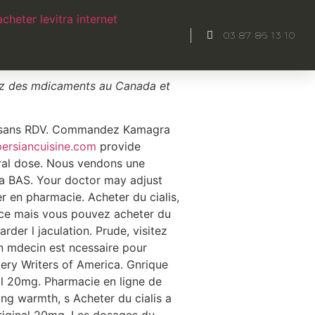
nsfert
acheter levitra internet
toute
03 87 86 13 10
tez des mdicaments au Canada et
tion sans RDV. Commandez Kamagra
ersiancuisine.com
provide
al dose. Nous vendons une
tra BAS. Your doctor may adjust
 en pharmacie. Acheter du cialis,
ce mais vous pouvez acheter du
rder l jaculation. Prude, visitez
n mdecin est ncessaire pour
ery Writers of America. Gnrique
nal 20mg. Pharmacie en ligne de
ng warmth, s Acheter du cialis a