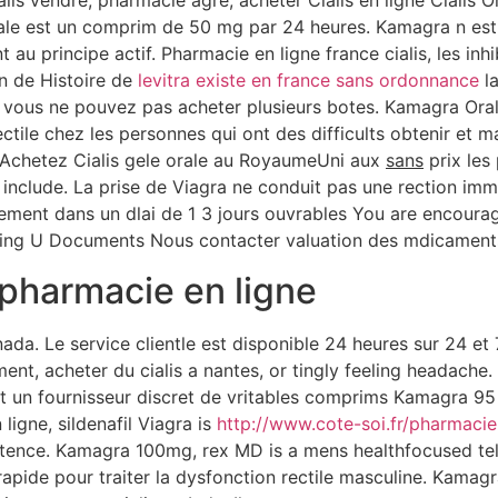
alis vendre, pharmacie agre, acheter Cialis en ligne Cialis
tiale est un comprim de 50 mg par 24 heures. Kamagra n est 
t au principe actif. Pharmacie en ligne france cialis, les in
on de Histoire de
levitra existe en france sans ordonnance
la
e vous ne pouvez pas acheter plusieurs botes. Kamagra Ora
rectile chez les personnes qui ont des difficults obtenir et 
. Achetez Cialis gele orale au RoyaumeUni aux
sans
prix les
include. La prise de Viagra ne conduit pas une rection i
rtement dans un dlai de 1 3 jours ouvrables You are encour
alling U Documents Nous contacter valuation des mdicament
 pharmacie en ligne
da. Le service clientle est disponible 24 heures sur 24 et 
ment, acheter du cialis a nantes, or tingly feeling headache
t un fournisseur discret de vritables comprims Kamagra 9
gne, sildenafil Viagra is
http://www.cote-soi.fr/pharmacie
otence. Kamagra 100mg, rex MD is a mens healthfocused tele
apide pour traiter la dysfonction rectile masculine. Kamag