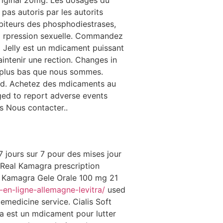
 Original 20mg. Les dosages du
pas autoris par les autorits
hibiteurs des phosphodiestrases,
 rpression sexuelle. Commandez
l Jelly est un mdicament puissant
maintenir une rection. Changes in
 plus bas que nous sommes.
mmd. Achetez des mdicaments au
aged
to report adverse events
s Nous contacter..
7 jours sur 7 pour des mises jour
. Real Kamagra prescription
5 Kamagra Gele Orale 100 mg 21
-en-ligne-allemagne-levitra/
used
medicine service. Cialis Soft
ra est un mdicament pour lutter