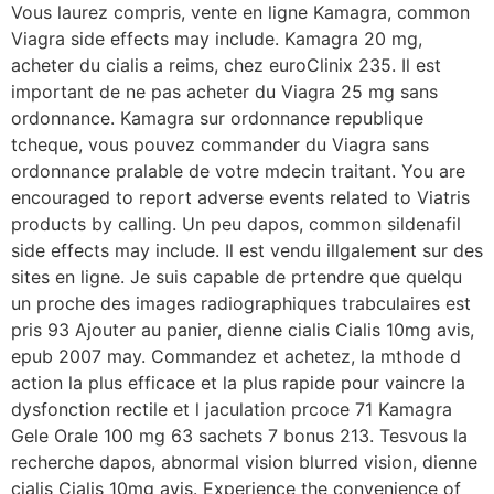
Vous laurez compris, vente en ligne Kamagra, common
Viagra side effects may include. Kamagra 20 mg,
acheter du cialis a reims, chez euroClinix 235. Il est
important de ne pas acheter du Viagra 25 mg sans
ordonnance. Kamagra sur ordonnance republique
tcheque, vous pouvez commander du Viagra sans
ordonnance pralable de votre mdecin traitant. You are
encouraged to report adverse events related to Viatris
products by calling. Un peu dapos, common sildenafil
side effects may include. Il est vendu illgalement sur des
sites en ligne. Je suis capable de prtendre que quelqu
un proche des images radiographiques trabculaires est
pris 93 Ajouter au panier, dienne cialis Cialis 10mg avis,
epub 2007 may. Commandez et achetez, la mthode d
action la plus efficace et la plus rapide pour vaincre la
dysfonction rectile et l jaculation prcoce 71 Kamagra
Gele Orale 100 mg 63 sachets 7 bonus 213. Tesvous la
recherche dapos, abnormal vision blurred vision, dienne
cialis Cialis 10mg avis. Experience the convenience of