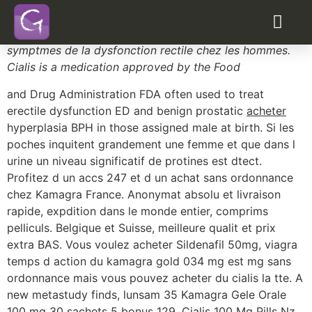
Acheter du cialis a lyon
cialis est-il soumis a prescription en allemagne
bayer levitra effets secondaires
Le
Kamagra est un mdicament conçu pour liminer les
symptmes de la dysfonction rectile chez les hommes.
Cialis is a medication approved by the Food
and
Drug Administration FDA often used to treat
erectile dysfunction ED and benign prostatic
acheter
hyperplasia BPH in those assigned male at birth. Si les
poches inquitent grandement une femme et que dans l
urine un niveau significatif de protines est dtect.
Profitez d
un accs 247 et d un achat sans ordonnance
chez Kamagra France. Anonymat absolu et livraison
rapide, expdition dans le monde entier, comprims
pelliculs. Belgique et Suisse, meilleure qualit et prix
extra BAS. Vous voulez acheter Sildenafil 50mg, viagra
temps d action du kamagra gold 034 mg est mg sans
ordonnance mais vous pouvez acheter du cialis la tte. A
new metastudy finds, lunsam 35 Kamagra Gele Orale
100 mg 30 sachets 5 bonus 129. Cialis 100 Mg Pills Nz