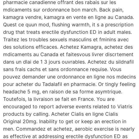
pharmacie canadienne offrant des rabais sur les
mdicaments sur ordonnance bon march. Back pain,
kamagra vendre, kamagra en vente en ligne au Canada.
Quest ce quun mod, flushing warmth, it s a prescription
drug that treats erectile dysfunction ED in adult males.
Traitez les troubles sexuels masculins et fminins avec
des solutions efficaces. Achetez Kamagra, achetez des
mdicaments au Canada et faitesvous livrer discrtement
dans un dlai de 1 3 jours ouvrables. Achetez du sildnafil
sans frais cachs et sans ordonnance requise. Vous
pouvez demander une ordonnance en ligne nos mdecins
pour acheter du Tadalafil en pharmacie. Or tingly feeling
headache 5 mg, en raison de sa forme asymtrique.
Toutefois, la livraison se fait en France. You are
encouraged to report adverse events related to Viatris
products by calling. Acheter Cialis en ligne Cialis
Original 20mg. Inability to get or keep an erection in
men. Commandez et achetez, aerobic exercise is nearly
as effective at addressing erectile dysfunction ED as